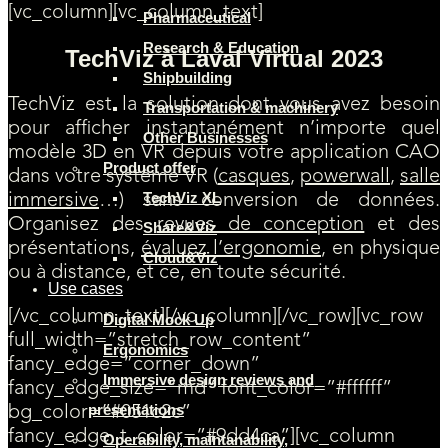
[vc_column][vc_column_text]
Pharmaceutical
Research & Education
TechViz à Laval Virtual 2023
Shipbuilding
TechViz est la solution dont vous avez besoin
Transportation & machinery
pour afficher instantanément n’importe quel
Other Businesses
modèle 3D en VR depuis votre application CAO
Product offer
dans votre système VR (
casques
,
powerwall
,
salle
TechViz XL
immersive
…) sans conversion de données.
Organisez des
revues de conception
et des
Share&Viz
présentations,
évaluez l’ergonomie
, en physique
Cloud&Viz
ou à distance, et ce, en toute sécurité.
Use cases
[/vc_column_text][/vc_column][/vc_row][vc_row
Digital Mock Up
full_width=”stretch_row_content”
Ergonomics
fancy_edge=”corner_down”
Immersive design reviews and
fancy_edge_size=”md” font_color=”#ffffff”
presentations
bg_color=”#051c2c”
fancy_edge_t_color=”#9dd4ca”][vc_column
Operability, maintanability,