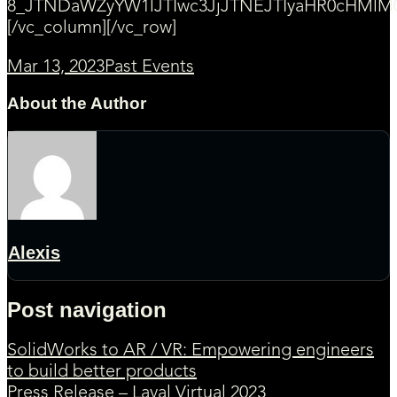
8_JTNDaWZyYW1lJTIwc3JjJTNEJTIyaHR0cHMl
[/vc_column][/vc_row]
Mar 13, 2023
Past Events
About the Author
Alexis
Post navigation
SolidWorks to AR / VR: Empowering engineers
to build better products
Press Release – Laval Virtual 2023