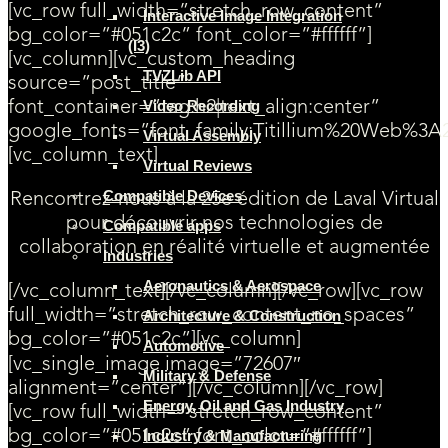
[vc_row full_width=”stretch_row_content”
Interactive Image Integration
bg_color=”#051c2c” font_color=”#ffffff”]
(I3)
[vc_column][vc_custom_heading
TVZLib API
source=”post_title”
Video Recording
font_container=”tag:h2|text_align:center”
google_fonts=”font_family:Titillium%20Web%3A
Virtual Assembly
[vc_column_text]
Virtual Reviews
Compatible Devices
Rencontrez-nous à la 25e édition de Laval Virtual
pour découvrir nos technologies de
Compatible apps
collaboration en réalité virtuelle et augmentée
Industries
Aeronautics & Aerospace
[/vc_column_text][/vc_column][/vc_row][vc_row
full_width=”stretch_row_content_no_spaces”
Architecture & Construction
bg_color=”#051c2c”][vc_column]
Automotive
[vc_single_image image=”72607″
Military & Defense
alignment=”center”][/vc_column][/vc_row]
Energy, Oil and Gas Industry
[vc_row full_width=”stretch_row_content”
bg_color=”#051c2c” font_color=”#ffffff”]
Industry & Manufacturing