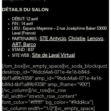
DÉTAILS DU SALON
DÉBUT
: 12 avril
FIN : 14 avril
LIEU : Espace Mayenne – 2 rue Joséphine Baker 53000
Laval (France)
STE Antycip
Christie
Lenovo
PARTENAIRES :
,
,
,
ART,
Barco
STAND : B37
Site de Laval Virtual
SITE WEB :
[/om_box][vc_empty_space][vc_soda_blockquot
desktop_id=”96dc64a6-071e-4e16-b84d-
6bf1a89b9358″ amp_id=”96dc64a6-071e-4e16-
b84d-6bf1a89b9358″ amp_iframe=”900″]
[/vc_column][/vc_row][vc_row
full_width=”stretch_row_content”
font_color=”#ffffff” bg_color=”#9dd4ca”]
[vc_column width=”1/2″][vc_empty_space]