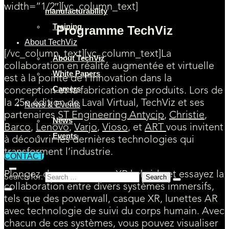
width=”1/2″][vc_column_text]
manufacturability
Training
Programme TechViz
About TechViz
[/vc_column_text][vc_column_text]La
About TechViz
collaboration en réalité augmentée et virtuelle
White Papers
est à la pointe de l’innovation dans la
Careers
conception et la fabrication de produits. Lors de
la 25e édition de Laval Virtual, TechViz et ses
News & Events
partenaires
ST Engineering Antycip
,
Christie
,
News
Barco
,
Lenovo
,
Varjo
,
Vioso
, et
ART
vous invitent
Events
à découvrir les dernières technologies qui
transforment l’industrie.
CONTACT
Plongez dans un espace XR hybride et essayez la
Search for:
collaboration entre divers systèmes immersifs,
tels que des powerwall, casque XR, lunettes AR
avec technologie de suivi du corps humain. Avec
chacun de ces systèmes, vous pouvez visualiser