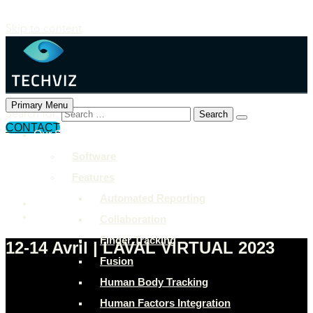
Skip to content
Primary Menu
Search for:
CONTACT
Our Solutions
+897 243 7849
Software
info@example.com
Features
Rock Street, San Francisco
Automated Reporting
Collaboration
Finger Tracking
12-14 Avril | LAVAL VIRTUAL 2023
Fusion
Human Body Tracking
Human Factors Integration