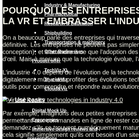
Industry & Manufacturing
POURQUOI LES ENTREPRISE
Pharmaceutical
LA VR ET EMBRASSER L’INDU
Research & Education
Shipbuilding
On a beaucoup parlé des entreprises qui traversen
Transportation & machinery
définitive. Les entreprises ne peuvent pas simple
conception), et s’attendre à ce que l’adoption des
Other Businesses
d’œil. Mais à mesure que la technologie évolue, l
Product offer
TechViz XL
L’industrie 4.0 dépend de l’évolution de la techno
digitalement mûr, c’est profiter des évolutions te
Share&Viz
outils pour comprendre et répondre aux évolutio
Cloud&Viz
Use cases
Digital Mock Up
Par exemple, imaginons deux petites entreprises s
permettant aux commandes en ligne de rester comp
Ergonomics
demandez s’ils se trouvent numériquement matures
Immersive design reviews and
cela signifie simplement qu’ils ont besoin d’un s
presentations