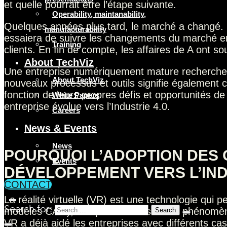
et quelle pourrait être l’étape suivante.
Operability, maintanability,
Quelques années plus tard, le marché a changé. Le
manufacturability
essaiera de suivre les changements du marché en
Training
clients. En fin de compte, les affaires de A ont so
About TechViz
Une entreprise numériquement mature recherchera
About TechViz
nouveaux processus et outils signifie également c
fonction de leurs propres défis et opportunités d
White Papers
entreprise évolue vers l’Industrie 4.0.
Careers
News & Events
News
POURQUOI L’ADOPTION DES 
Events
DÉVELOPPEMENT VERS L’IND
CONTACT
La réalité virtuelle (VR) est une technologie qui
Search for:
modèles CAO), soit pour visualiser des phénomène
VR a déjà aidé les entreprises avec différents cas