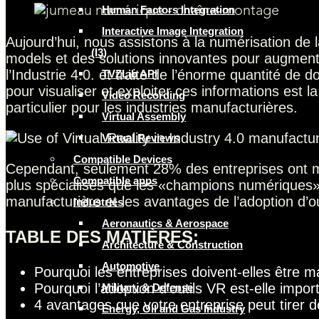
Human Factors Integration
Interactive Image Integration
Aujourd’hui, nous assistons à la numérisation de 
(I3)
models et des solutions innovantes pour augmenter 
l’Industrie 4.0. et traite de l’énorme quantité de
TVZLib API
pour visualiser et exploiter ces informations est l
Video Recording
particulier pour les industries manufacturières.
Virtual Assembly
Virtual Reviews
Compatible Devices
Cependant, seulement 28% des entreprises ont mi
Compatible apps
plus spécialisés que les «champions numériques» ut
manufacturière et les avantages de l’adoption d’
Industries
Aeronautics & Aerospace
TABLE DES MATIÈRES:
Architecture & Construction
Automotive
Pourquoi les entreprises doivent-elles être ma
Pourquoi l’adoption d’outils VR est-elle impo
Military & Defense
4 avantages que votre entreprise peut tirer de l
Energy, Oil and Gas Industry