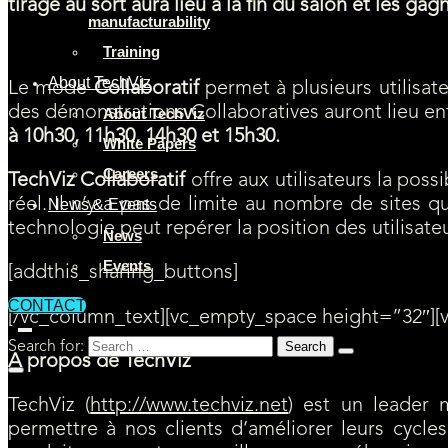
tirage au sort aura lieu à la fin du salon et les ga
manufacturability
Démonstrations TechViz Collaboratif
Training
About TechViz
Le mode
Collaboratif
permet à plusieurs utilisate
des démonstrations Collaboratives auront lieu ent
About TechViz
à 10h30, 11h30, 14h30 et 15h30.
White Papers
Careers
TechViz Collaboratif
offre aux utilisateurs la poss
réel. Il n’y a pas de limite au nombre de sites 
News & Events
technologie peut repérer la position des utilisate
News
Events
[addthis_sharing_buttons]
CONTACT
[/vc_column_text][vc_empty_space height=”32″][
Search for:
A propos de TechViz
TechViz (
http://www.techviz.net
) est un leader 
permettre à nos clients d’améliorer leurs cycle