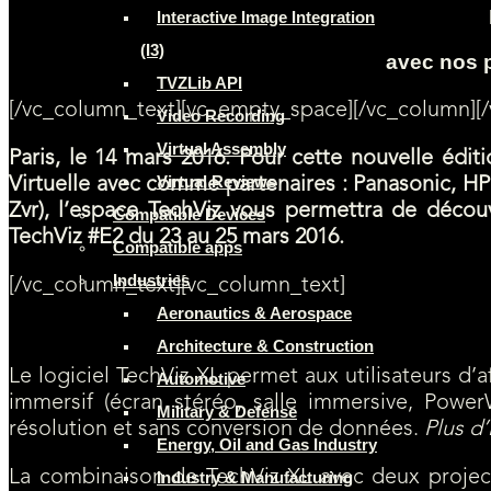
Interactive Image Integration
(I3)
avec nos 
TVZLib API
[/vc_column_text][vc_empty_space][/vc_column][/
Video Recording
Virtual Assembly
Paris, le 14 mars 2016.
Pour cette nouvelle éditi
Virtual Reviews
Virtuelle avec comme partenaires : Panasonic, H
Zvr), l’espace TechViz vous permettra de découv
Compatible Devices
TechViz #E2 du 23 au 25 mars 2016.
Compatible apps
Industries
[/vc_column_text][vc_column_text]
Aeronautics & Aerospace
Un double espace Powerwall pour la solution TechViz XL
Architecture & Construction
Le logiciel TechViz XL permet aux utilisateurs d’
Automotive
immersif (écran stéréo, salle immersive, PowerW
Military & Defense
résolution et sans conversion de données.
Plus d
Energy, Oil and Gas Industry
La combinaison de TechViz XL avec deux proje
Industry & Manufacturing