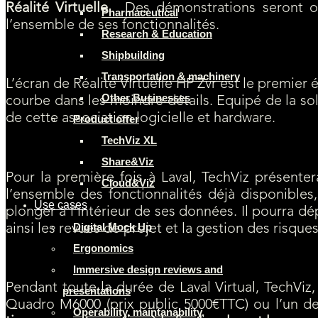
Réalité Virtuelle
. Des démonstrations seront or
Pharmaceutical
l’ensemble de ses fonctionnalités.
Research & Education
Shipbuilding
Un espace dédié au HP Zvr Virtual Reality Display
Transportation & machinery
L’écran de Réalité Virtuelle HP Zvr est le premier 
Other Businesses
courbe dans les moindre détails. Equipé de la so
de cette association logicielle et hardware.
Product offer
TechViz XL
Nouveauté à Laval Virtual 2016 : démonstrations sur un HTC VIVE
Share&Viz
Pour la première fois à Laval, TechViz présent
Cloud&Viz
l’ensemble des fonctionnalités déjà disponibles, 
Use cases
plonger à l’intérieur de ses données. Il pourra dép
Digital Mock Up
ainsi les revues de projet et la gestion des risques
Ergonomics
Concours PNY Nvidia : 20 PowerPack CC2500 et 1 Carte Graphique 
Immersive design reviews and
Pendant toute la durée de Laval Virtual, TechVi
presentations
Quadro M6000 (prix public 5000€TTC) ou l’un d
Operability, maintanability,