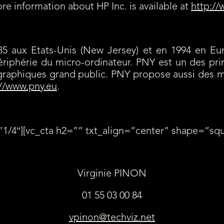
e information about HP Inc. is available at
http:/
985 aux Etats-Unis (New Jersey) et en 1994 en 
périphérie du micro-ordinateur. PNY est un des pr
s graphiques grand public. PNY propose aussi des 
://www.pny.eu
.
1/4″][vc_cta h2=”” txt_align=”center” shape=”sq
Contact Presse
Virginie PINON
01 55 03 00 84
vpinon@techviz.net