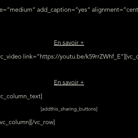
size=”medium” add_caption=”yes” alignment=”cen
HP Zvr Virtual Reality Display
En savoir +
c_video link=”https://youtu.be/k59rrZWhf_E”][vc_
TechViz Option Collaboratif
En savoir +
vc_column_text]
[addthis_sharing_buttons]
/vc_column][/vc_row]