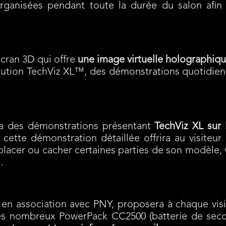
ganisées pendant toute la durée du salon afin 
écran 3D qui offre
une image virtuelle holographiq
lution TechViz XL™, des démonstrations quotidien
era des démonstrations présentant
TechViz XL sur 
cette démonstration détaillée offrira au visiteur 
lacer ou cacher certaines parties de son modèle, vo
.
Quadro M6000 A GAGNER
z, en association avec PNY, proposera à chaque v
es nombreux PowerPack CC2500 (batterie de secou