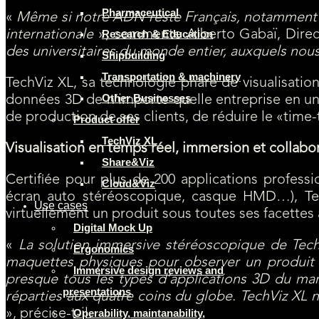
Pharmaceutical
«
Même si notre ADN reste Français, notamment a
internationale
», commente Alberto Gabaï, Direc
Research & Education
des universitaires du monde entier, auxquels nous
Shipbuilding
Transportation & machinery
TechViz XL, sa technologie phare de visualisation
Other Businesses
données 3D de n’importe quelle entreprise en un p
de production de ses clients, de réduire le «tim
Product offer
TechViz XL
Visualisation en temps réel, immersion et collabo
Share&Viz
Certifiée pour plus de 200 applications profess
Cloud&Viz
écran auto stéréoscopique, casque HMD…), Techvi
Use cases
virtuellement un produit sous toutes ses facettes
Digital Mock Up
«
La solution immersive stéréoscopique de Tech
Ergonomics
maquettes physiques pour observer un produit s
Immersive design reviews and
presque tous les types d’applications 3D du marc
presentations
réparties aux quatre coins du globe. TechViz XL
», précise-t-il.
Operability, maintanability,