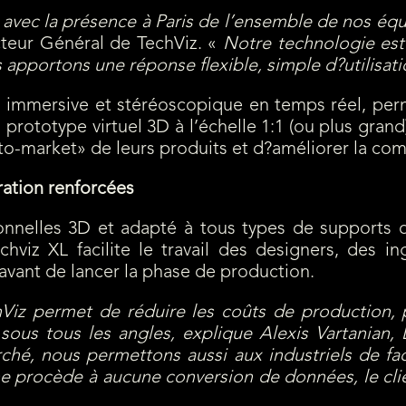
vec la présence à Paris de l’ensemble de nos équ
teur Général de TechViz. «
Notre technologie est 
 apportons une réponse flexible, simple d?utilisat
 immersive et stéréoscopique en temps réel, perme
rototype virtuel 3D à l’échelle 1:1 (ou plus grand)
e-to-market» de leurs produits et d?améliorer la c
ration renforcées
ionnelles 3D et adapté à tous types de supports 
z XL facilite le travail des designers, des ingé
 avant de lancer la phase de production.
Viz permet de réduire les coûts de production,
ous tous les angles, explique Alexis Vartanian, 
hé, nous permettons aussi aux industriels de facil
 ne procède à aucune conversion de données, le c