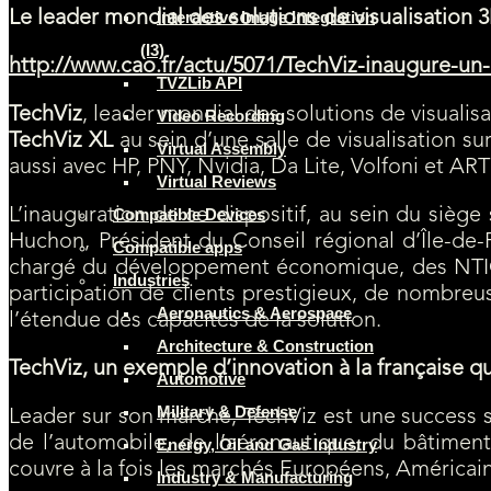
Le leader mondial des solutions de visualisation 3
Interactive Image Integration
(I3)
http://www.cao.fr/actu/5071/TechViz-inaugure-u
TVZLib API
TechViz
, leader mondial des solutions de visualis
Video Recording
TechViz XL
au sein d’une salle de visualisation s
Virtual Assembly
aussi avec HP, PNY, Nvidia, Da Lite, Volfoni et A
Virtual Reviews
L’inauguration de ce dispositif, au sein du siège
Compatible Devices
Huchon, Président du Conseil régional d’Île-de-
Compatible apps
chargé du développement économique, des NTIC, d
Industries
participation de clients prestigieux, de nombreus
Aeronautics & Aerospace
l’étendue des capacités de la solution.
Architecture & Construction
TechViz, un exemple d’innovation à la française qui
Automotive
Military & Defense
Leader sur son marché, TechViz est une success st
de l’automobile, de l’aéronautique, du bâtiment,
Energy, Oil and Gas Industry
couvre à la fois les marchés Européens, Américai
Industry & Manufacturing