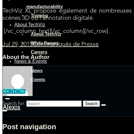
manufacturability
TechViz XL propose également de nombreuses opti
Training
scènes 3D ou l’annotation digitale.
About TechViz
[/vc_column_text][/vc_column][/vc_row]
About TechViz
White Papers
Jul 29, 2015
Communiqués de Presse
Careers
About the Author
News & Events
News
Events
CONTACT
Search for:
Alexis
Post navigation