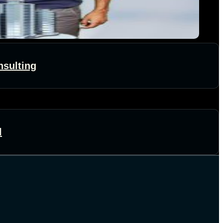
sulting
l