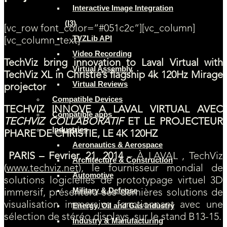
Interactive Image Integration
(I3)
[vc_row font_color=”#051c2c”][vc_column]
TVZLib API
[vc_column_text]
Video Recording
TechViz bring innovation to Laval Virtual with
Virtual Assembly
TechViz XL in Christie’s flagship 4k 120Hz Mirage
Virtual Reviews
projector
Compatible Devices
TECHVIZ INNOVE A LAVAL VIRTUAL AVEC
Compatible apps
TECHVIZ COLLABORATIF
ET LE PROJECTEUR
Industries
PHARE DE CHRISTIE, LE 4K 120HZ
Aeronautics & Aerospace
PARIS – Fevrier. 21, 2014
– À LAVAL , TechViz
Architecture & Construction
(
www.techviz.net
), le fournisseur mondial de
Automotive
solutions logicielles de prototypage virtuel 3D
Military & Defense
immersif, présentera ses dernières solutions de
visualisation immersive fonctionnant avec une
Energy, Oil and Gas Industry
sélection de stéréo displays, sur le stand B13-15.
Industry & Manufacturing