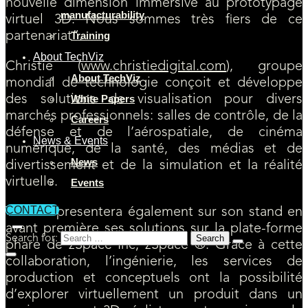
nouvelle dimension immersive au prototypage
manufacturability
virtuel 3D. Nous sommes très fiers de ce
partenariat”.
Training
About TechViz
Christie (
www.christiedigital.com
)
, groupe
About TechViz
mondial de technologie conçoit et développe
des solutions de visualisation pour divers
White Papers
marchés professionnels: salles de contrôle, de la
Careers
défense et de l’aérospatiale, de cinéma
News & Events
numérique, de la santé, des médias et de
News
divertissement et de la simulation et la réalité
virtuelle.
Events
CONTACT
TechViz presentera également sur son stand en
avant première ses solutions sur la plate-forme
Search for:
phare de zSpace Inc, zSpace ®. Grâce à cette
collaboration, l’ingénierie, les services de
production et conceptuels ont la possibilité
d’explorer virtuellement un produit dans un